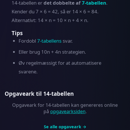
14-tabellen er
det dobbelte af
7-tabellen
.
Kender du 7 × 6 = 42, så er 14 × 6 = 84.
Alternativt: 14 × n = 10 × n + 4 × n.
Tips
Fordobl
7-tabellens
svar.
Eller brug 10n + 4n strategien.
Øv regelmæssigt for at automatisere
svarene.
Opgaveark til 14-tabellen
Opgaveark for 14-tabellen kan genereres online
på
opgavearksiden
.
Se alle opgaveark →