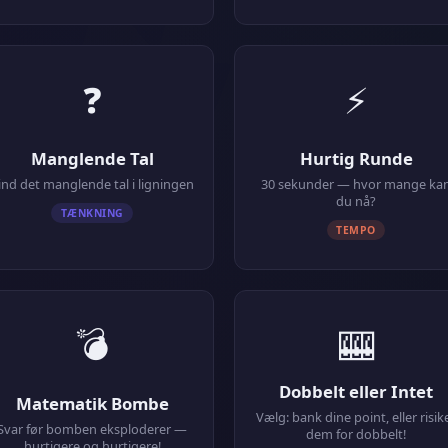
❓
⚡
Manglende Tal
Hurtig Runde
ind det manglende tal i ligningen
30 sekunder — hvor mange ka
du nå?
TÆNKNING
TEMPO
💣
🎰
Dobbelt eller Intet
Matematik Bombe
Vælg: bank dine point, eller risik
Svar før bomben eksploderer —
dem for dobbelt!
hurtigere og hurtigere!