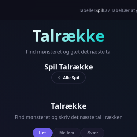
Tabeller
Spil
Lav Tabel
Lær at
Talrække
Find mønsteret og gæt det næste tal
Spil Talrække
← Alle Spil
Talrække
Find mønsteret og skriv det næste tal i rækken
Let
Mellem
Svær