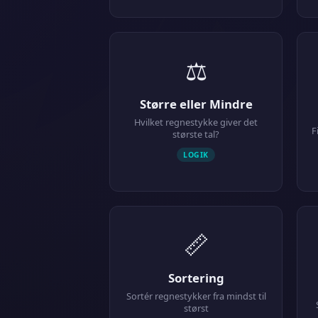
⚖️
Større eller Mindre
Hvilket regnestykke giver det
F
største tal?
LOGIK
📏
Sortering
Sortér regnestykker fra mindst til
størst