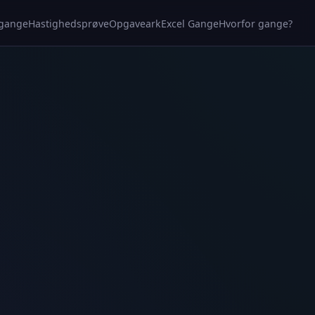
 gange
Hastighedsprøve
Opgaveark
Excel Gange
Hvorfor gange?