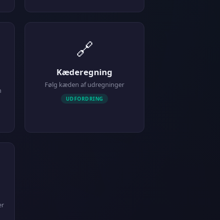
🔗
Kæderegning
Følg kæden af udregninger
n
UDFORDRING
er