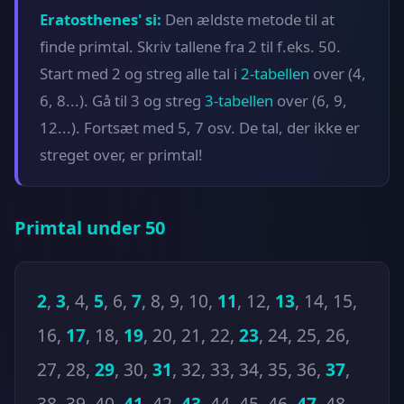
Eratosthenes' si:
Den ældste metode til at
finde primtal. Skriv tallene fra 2 til f.eks. 50.
Start med 2 og streg alle tal i
2-tabellen
over (4,
6, 8...). Gå til 3 og streg
3-tabellen
over (6, 9,
12...). Fortsæt med 5, 7 osv. De tal, der ikke er
streget over, er primtal!
Primtal under 50
2
,
3
,
4
,
5
,
6
,
7
,
8, 9, 10
,
11
,
12
,
13
,
14, 15,
16
,
17
,
18
,
19
,
20, 21, 22
,
23
,
24, 25, 26,
27, 28
,
29
,
30
,
31
,
32, 33, 34, 35, 36
,
37
,
38, 39, 40
,
41
,
42
,
43
,
44, 45, 46
,
47
,
48,